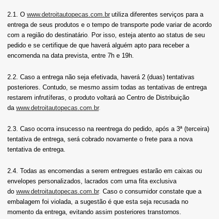
2.1. O
www.detroitautopecas.com.br
utiliza diferentes serviços para a
entrega de seus produtos e o tempo de transporte pode variar de acordo
com a região do destinatário
.
Por isso, esteja atento ao status de seu
pedido e se certifique de que haverá alguém apto para receber a
encomenda na data prevista, entre 7h e 19h.
2.2. Caso a entrega não seja efetivada, haverá 2 (duas) tentativas
posteriores. Contudo, se mesmo assim todas as tentativas de entrega
restarem infrutíferas, o produto voltará ao Centro de Distribuição
da
www.detroitautopecas.com.br
.
2.3. Caso ocorra insucesso na reentrega do pedido, após a 3ª (terceira)
tentativa de entrega, será cobrado novamente o frete para a nova
tentativa de entrega.
2.4. Todas as encomendas a serem entregues estarão em caixas ou
envelopes personalizados, lacrados com uma fita exclusiva
do
www.detroitautopecas.com.br
.
Caso o consumidor constate que a
embalagem foi violada, a sugestão é que esta seja recusada no
momento da entrega, evitando assim posteriores transtornos.