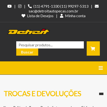
|
|
(11) 4791-1330
(11) 99297-5313
|
sac@detroitautopecas.com.br
Lista de Desejos
|
Minha conta
Pesquisar
Buscar
TROCAS E DEVOLUÇÕES