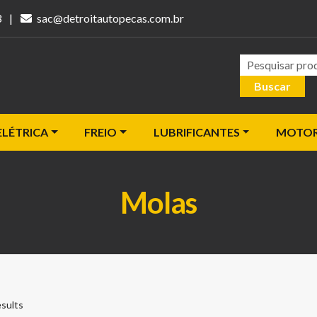
3
|
sac@detroitautopecas.com.br
Pesquisar
Buscar
ELÉTRICA
FREIO
LUBRIFICANTES
MOTO
Molas
esults