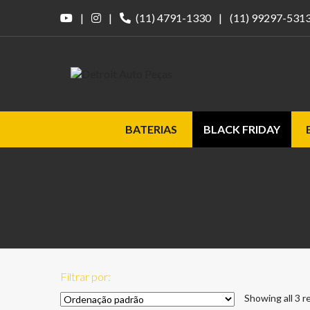
|
|
(11) 4791-1330
|
(11) 99297-531
BATERIAS
BLACK FRIDAY
Filtrar por:
Showing all 3 r