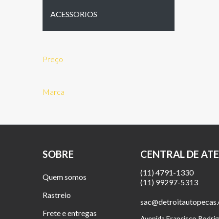
ACESSORIOS
Preço
Marca
SOBRE
CENTRAL DE AT
(11) 4791-1330
Quem somos
(11) 99297-5313
Rastreio
sac@detroitautopecas
Frete e entregas
Avenida Francisco Rodrig