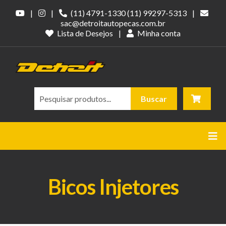
|
|
(11) 4791-1330
(11) 99297-5313
|
sac@detroitautopecas.com.br
Lista de Desejos
|
Minha conta
Pesquisar
Buscar
Bicos Injetores