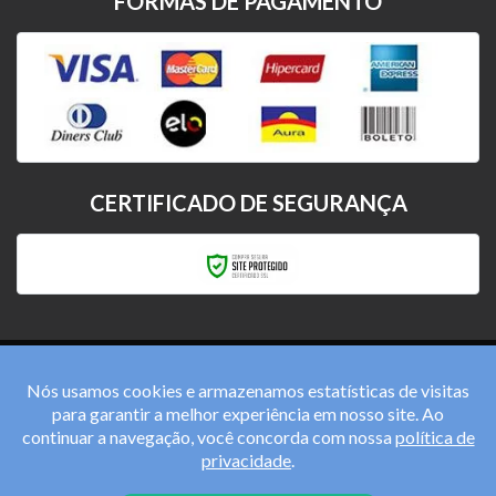
FORMAS DE PAGAMENTO
CERTIFICADO DE SEGURANÇA
Nós usamos cookies e armazenamos estatísticas de visitas
para garantir a melhor experiência em nosso site. Ao
Detroit de Mogi Com de Auto Pecas e Acessórios Ltda.
continuar a navegação, você concorda com nossa
política de
CNPJ: 66.953.233/0001-17
privacidade
.