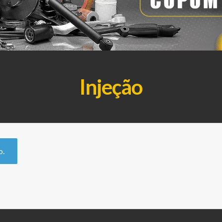
Injeção
o.