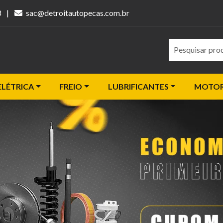
3
|
sac@detroitautopecas.com.br
Pesquisar
ELÉTRICA
FREIO
LUBRIFICANTES
MOTO