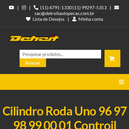
|
|
(11) 4791-1330
(11) 99297-5313
|
sac@detroitautopecas.com.br
Lista de Desejos
|
Minha conta
Pesquisar
Buscar
Cilindro Roda Uno 96 97
98 99 00 01 Controil