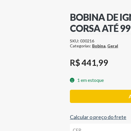
BOBINA DE IG
CORSA ATÉ 9
SKU:
030216
Categorias:
Bobina
,
Geral
R$
441,99
1 em estoque
Bobina
A
De
Ignição
Blazer
S10
Calcular o preço do frete
2.2
Corsa