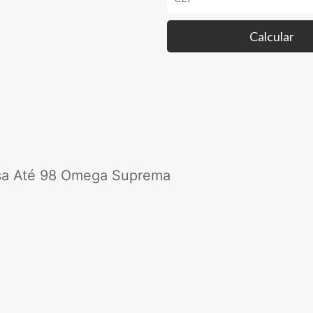
Até
99
Omega
Calcular
Suprema
quantidade
rsa Até 98 Omega Suprema