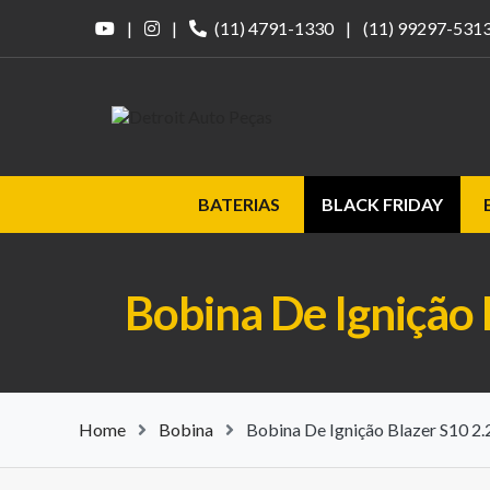
|
|
(11) 4791-1330
|
(11) 99297-531
BATERIAS
BLACK FRIDAY
Bobina De Ignição
Home
Bobina
Bobina De Ignição Blazer S10 2