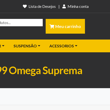
Lista de Desejos
|
Minha conta
Meu carrinho
R
SUSPENSÃO
ACESSORIOS
é 99 Omega Suprema