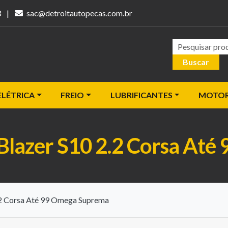
3
|
sac@detroitautopecas.com.br
Pesquisar
Buscar
ELÉTRICA
FREIO
LUBRIFICANTES
MOTO
 Blazer S10 2.2 Corsa At
.2 Corsa Até 99 Omega Suprema