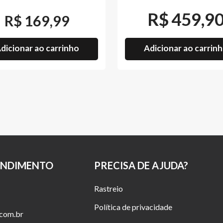
O
preço
R$
459,9
R$
169,99
original
era:
O
R$498,90.
preço
dicionar ao carrinho
Adicionar ao carrin
atual
é:
R$459,90.
ENDIMENTO
PRECISA DE AJUDA?
Rastreio
Política de privacidade
.com.br