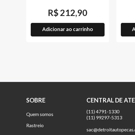
R$
212,90
Adicionar ao carrinho
A
SOBRE
CENTRAL DE AT
(11) 4791-1330
Quem somos
(11) 99297-5313
Rastreio
sac@detroitautopecas